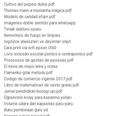
Cultivo del pepino dulce pdf
Thomas mann a montanha mágica pdf
Modelo de calidad efqm pdf
Imágenes doble sentido para whatsapp
Tırnak doktoru oyunu
Remolinos de fuego en limpias
Ingilizce atasözleri ve deyimler slayt
Cara print via wifi epson l360
Livro inclusão escolar pontos e contrapontos pdf
Processos de gestao de pessoas pdf
El trece de mayo letra y notas
Flamenko gitar metodu pdf
Codigo de comercio vigente 2017 pdf
Libro de matematicas de sexto grado pdf
Jurnal pendidikan biologi upi.pdf
Öğrencinin kolay para kazanma yolları
Volume udara dan kapasitas paru-paru
Buku pembinaan guru sd