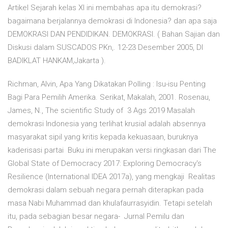
Artikel Sejarah kelas XI ini membahas apa itu demokrasi?
bagaimana berjalannya demokrasi di Indonesia? dan apa saja
DEMOKRASI DAN PENDIDIKAN. DEMOKRASI. ( Bahan Sajian dan
Diskusi dalam SUSCADOS PKn,. 12-23 Desember 2005, DI
BADIKLAT HANKAM,Jakarta ).
Richman, Alvin, Apa Yang Dikatakan Polling : Isu-isu Penting
Bagi Para Pemilih Amerika. Serikat, Makalah, 2001. Rosenau,
James, N., The scientific Study of 3 Ags 2019 Masalah
demokrasi Indonesia yang terlihat krusial adalah absennya
masyarakat sipil yang kritis kepada kekuasaan, buruknya
kaderisasi partai Buku ini merupakan versi ringkasan dari The
Global State of Democracy 2017: Exploring Democracy's
Resilience (International IDEA 2017a), yang mengkaji Realitas
demokrasi dalam sebuah negara pernah diterapkan pada
masa Nabi Muhammad dan khulafaurrasyidin. Tetapi setelah
itu, pada sebagian besar negara- Jurnal Pemilu dan