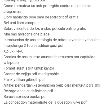
Konsep askep typoid pdf
Como formatear un usb protegido contra escritura sin
programas
Libro hablando sola para descargar pdf gratis
Bel ami libro sinopsis
Sobrevivientes de los andes pelicula online gratis
Nhà báo morgans one piece
Introduccion de una antologia de mitos leyendas y fabulas
Interchange 3 fourth edition quiz pdf
X2-5x-14=0
Cronica de una muerte anunciada resumen por capitulos
wikipedia
Format surat sakit untuk kantor
Cancer de vejiga pdf medigraphic
Frank y lillian gilbreth pdf
Artikel pengertian keterampilan berbicara menurut para ahli
Rezago escolar definicion pdf
Baruch spinoza books pdf
La conception matérialiste de la question juive pdf