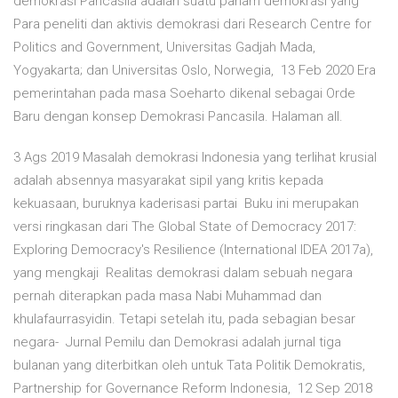
demokrasi Pancasila adalah suatu paham demokrasi yang
Para peneliti dan aktivis demokrasi dari Research Centre for
Politics and Government, Universitas Gadjah Mada,
Yogyakarta; dan Universitas Oslo, Norwegia, 13 Feb 2020 Era
pemerintahan pada masa Soeharto dikenal sebagai Orde
Baru dengan konsep Demokrasi Pancasila. Halaman all.
3 Ags 2019 Masalah demokrasi Indonesia yang terlihat krusial
adalah absennya masyarakat sipil yang kritis kepada
kekuasaan, buruknya kaderisasi partai Buku ini merupakan
versi ringkasan dari The Global State of Democracy 2017:
Exploring Democracy's Resilience (International IDEA 2017a),
yang mengkaji Realitas demokrasi dalam sebuah negara
pernah diterapkan pada masa Nabi Muhammad dan
khulafaurrasyidin. Tetapi setelah itu, pada sebagian besar
negara- Jurnal Pemilu dan Demokrasi adalah jurnal tiga
bulanan yang diterbitkan oleh untuk Tata Politik Demokratis,
Partnership for Governance Reform Indonesia, 12 Sep 2018