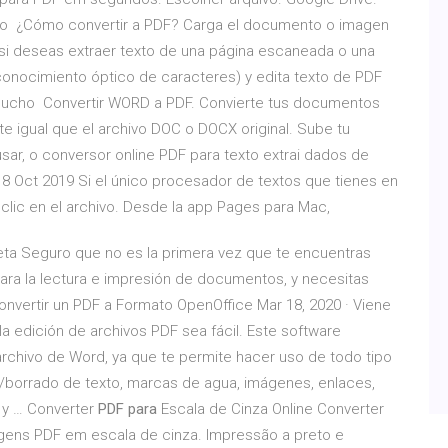
al do ¿Cómo convertir a PDF? Carga el documento o imagen
 si deseas extraer texto de una página escaneada o una
conocimiento óptico de caracteres) y edita texto de PDF
 y mucho Convertir WORD a PDF. Convierte tus documentos
 igual que el archivo DOC o DOCX original. Sube tu
usar, o conversor online PDF para texto extrai dados de
18 Oct 2019 Si el único procesador de textos que tienes en
 clic en el archivo. Desde la app Pages para Mac,
beta Seguro que no es la primera vez que te encuentras
para la lectura e impresión de documentos, y necesitas
onvertir un PDF a Formato OpenOffice Mar 18, 2020 · Viene
a edición de archivos PDF sea fácil. Este software
 archivo de Word, ya que te permite hacer uso de todo tipo
/borrado de texto, marcas de agua, imágenes, enlaces,
a y … Converter
PDF para
Escala de Cinza Online Converter
agens PDF em escala de cinza. Impressão a preto e