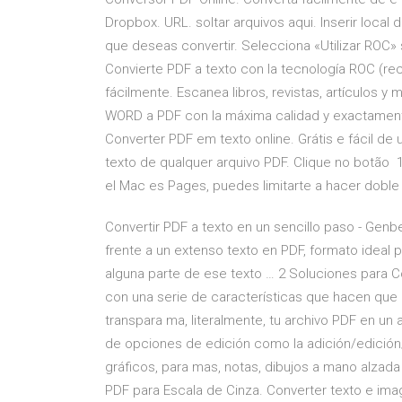
Dropbox. URL. soltar arquivos aqui. Inserir loc
que deseas convertir. Selecciona «Utilizar ROC»
Convierte PDF a texto con la tecnología ROC (re
fácilmente. Escanea libros, revistas, artículos
WORD a PDF con la máxima calidad y exactamente
Converter PDF em texto online. Grátis e fácil de 
texto de qualquer arquivo PDF. Clique no botão 
el Mac es Pages, puedes limitarte a hacer doble
Convertir PDF a texto en un sencillo paso - Gen
frente a un extenso texto en PDF, formato ideal 
alguna parte de ese texto … 2 Soluciones para C
con una serie de características que hacen que l
transpara ma, literalmente, tu archivo PDF en un
de opciones de edición como la adición/edición
gráficos, para mas, notas, dibujos a mano alzad
PDF para Escala de Cinza. Converter texto e im