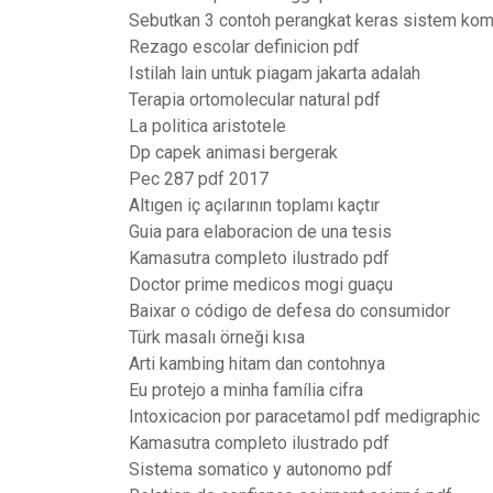
Sebutkan 3 contoh perangkat keras sistem kom
Rezago escolar definicion pdf
Istilah lain untuk piagam jakarta adalah
Terapia ortomolecular natural pdf
La politica aristotele
Dp capek animasi bergerak
Pec 287 pdf 2017
Altıgen iç açılarının toplamı kaçtır
Guia para elaboracion de una tesis
Kamasutra completo ilustrado pdf
Doctor prime medicos mogi guaçu
Baixar o código de defesa do consumidor
Türk masalı örneği kısa
Arti kambing hitam dan contohnya
Eu protejo a minha família cifra
Intoxicacion por paracetamol pdf medigraphic
Kamasutra completo ilustrado pdf
Sistema somatico y autonomo pdf