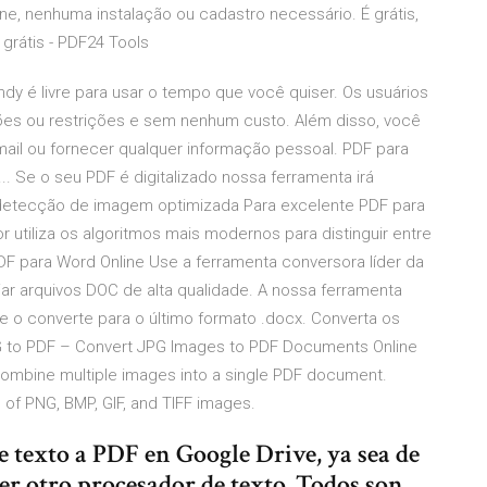
ne, nenhuma instalação ou cadastro necessário. É grátis,
 grátis - PDF24 Tools
y é livre para usar o tempo que você quiser. Os usuários
ões ou restrições e sem nenhum custo. Além disso, você
-mail ou fornecer qualquer informação pessoal. PDF para
. Se o seu PDF é digitalizado nossa ferramenta irá
e. detecção de imagem optimizada Para excelente PDF para
utiliza os algoritmos mais modernos para distinguir entre
DF para Word Online Use a ferramenta conversora líder da
ar arquivos DOC de alta qualidade. A nossa ferramenta
e o converte para o último formato .docx. Converta os
G to PDF – Convert JPG Images to PDF Documents Online
 combine multiple images into a single PDF document.
 of PNG, BMP, GIF, and TIFF images.
 texto a PDF en Google Drive, ya sea de
er otro procesador de texto. Todos son