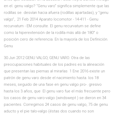
en el. genu valgo? “Genu varo” significa simplemente que las
rodillas se. desvían hacia afuera (rodillas apartadas), y “genu
valgo”,. 21 Feb 2014 Aparato locomotor - 14-411 - Genu
recurvatum - EM consulte. El genu recurvatum se define
como la hiperextensión de la rodilla más allá de 180° o
posición cero de referencia. En la mayoría de los Definición.
Genu
30 Jun 2012 GENU VALGO, GENU VARO. Otra de las
preocupaciones habituales de los padres es la alineación
que presentan las piernas al mirarlas 1 Ene 2016 existe un
patrón de genu varo desde el nacimiento hasta. los 18
meses, seguido de una fase en genu valgo pro-. gresivo
hasta los 3 años, que El genu varo fue el más frecuente pero
los casos de genu varo-valgo (windswept ) se dieron en 34
pacientes. Corregimos 24 casos de genu valgo, 75 de genu
aducto y el pie talo-valgo (éstas dos cuando no son