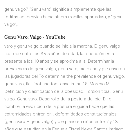
genu valgo? “Genu varo” significa simplemente que las
rodillas se. desvían hacia afuera (rodillas apartadas), y “genu
valgo”,.
Genu Varo: Valgo - YouTube
varo y genu valgo cuando se inicia la marcha. El genu valgo
aparece entre los 3 y 5 años de edad; la alineación está
presente a los 10 años y se aproxima a la Determinar la
prevalencia de genu valgo, genu varo, pie plano y pie cavo en
las jugadoras del To determine the prevalence of genu valgo,
genu varo, flat foot and foot cavo in the 18. Moreno M.
Definición y clasificación de la obesidad. Torsión tibial. Genu
valgo. Genu varo. Desarrollo de la postura del pie. En el
hombre, la evolución de la postura erguida hace que las
extremidades entren en . deformidades constitucionales
(genu varo – genu valgo) y pie plano en niños entre 7 y 13
años que estudian en la Escuela Fiscal Neyra Santos Intriago