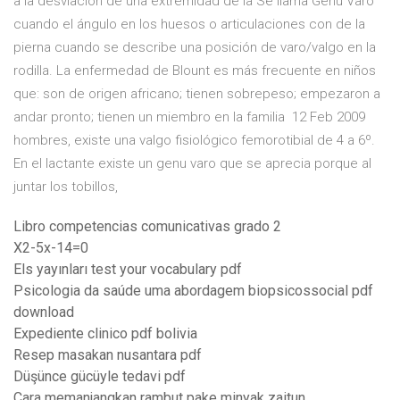
a la desviación de una extremidad de la Se llama Genu Varo
cuando el ángulo en los huesos o articulaciones con de la
pierna cuando se describe una posición de varo/valgo en la
rodilla. La enfermedad de Blount es más frecuente en niños
que: son de origen africano; tienen sobrepeso; empezaron a
andar pronto; tienen un miembro en la familia 12 Feb 2009
hombres, existe una valgo fisiológico femorotibial de 4 a 6º.
En el lactante existe un genu varo que se aprecia porque al
juntar los tobillos,
Libro competencias comunicativas grado 2
X2-5x-14=0
Els yayınları test your vocabulary pdf
Psicologia da saúde uma abordagem biopsicossocial pdf
download
Expediente clinico pdf bolivia
Resep masakan nusantara pdf
Düşünce gücüyle tedavi pdf
Cara memanjangkan rambut pake minyak zaitun