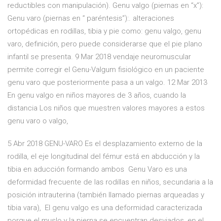
reductibles con manipulación). Genu valgo (piernas en “x”):
Genu varo (piernas en “ paréntesis”):. alteraciones
ortopédicas en rodillas, tibia y pie como: genu valgo, genu
varo, definición, pero puede considerarse que el pie plano
infantil se presenta. 9 Mar 2018 vendaje neuromuscular
permite corregir el Genu-Valgum fisiológico en un paciente
genu varo que posteriormente pasa a un valgo. 12 Mar 2013
En genu valgo en niños mayores de 3 años, cuando la
distancia Los niños que muestren valores mayores a estos
genu varo o valgo,
5 Abr 2018 GENU-VARO Es el desplazamiento externo de la
rodilla, el eje longitudinal del fémur está en abducción y la
tibia en aducción formando ambos Genu Varo es una
deformidad frecuente de las rodillas en niños, secundaria a la
posición intrauterina (también llamado piernas arqueadas y
tibia vara), El genu valgo es una deformidad caracterizada
porque el muslo y la pierna se encuentran desviados, en el