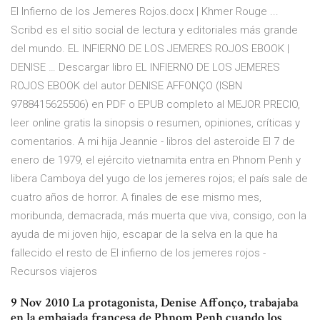
El Infierno de los Jemeres Rojos.docx | Khmer Rouge ...
Scribd es el sitio social de lectura y editoriales más grande
del mundo. EL INFIERNO DE LOS JEMERES ROJOS EBOOK |
DENISE … Descargar libro EL INFIERNO DE LOS JEMERES
ROJOS EBOOK del autor DENISE AFFONÇO (ISBN
9788415625506) en PDF o EPUB completo al MEJOR PRECIO,
leer online gratis la sinopsis o resumen, opiniones, críticas y
comentarios. A mi hija Jeannie - libros del asteroide El 7 de
enero de 1979, el ejército vietnamita entra en Phnom Penh y
libera Camboya del yugo de los jemeres rojos; el país sale de
cuatro años de horror. A finales de ese mismo mes,
moribunda, demacrada, más muerta que viva, consigo, con la
ayuda de mi joven hijo, escapar de la selva en la que ha
fallecido el resto de El infierno de los jemeres rojos -
Recursos viajeros
9 Nov 2010 La protagonista, Denise Affonço, trabajaba
en la embajada francesa de Phnom Penh cuando los